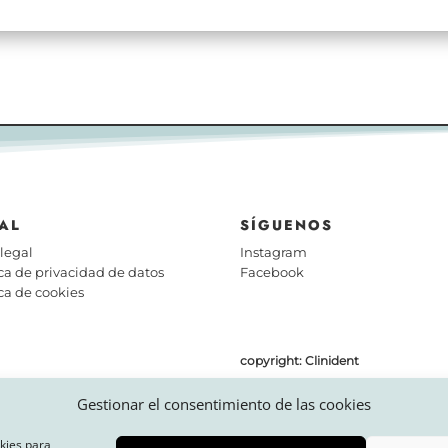
AL
SÍGUENOS
 legal
Instagram
ica de privacidad de datos
Facebook
ica de cookies
copyright: Clinident
Gestionar el consentimiento de las cookies
AIL
TELÉFONO
okies para