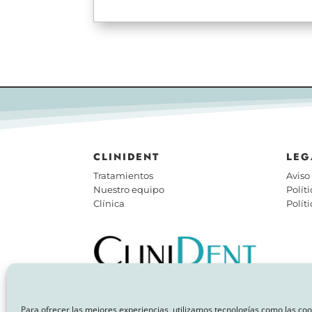
CLINIDENT
LEG
Tratamientos
Aviso
Nuestro equipo
Polít
Clínica
Polít
MAPA
EM
Para ofrecer las mejores experiencias, utilizamos tecnologías como las co